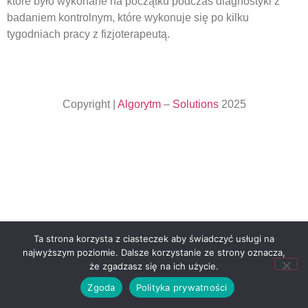
które było wykonane na początku podczas diagnostyki z
badaniem kontrolnym, które wykonuje się po kilku
tygodniach pracy z fizjoterapeutą.
Copyright |
Algorytm
–
Solutions
2025
Ta strona korzysta z ciasteczek aby świadczyć usługi na
najwyższym poziomie. Dalsze korzystanie ze strony oznacza,
że zgadzasz się na ich użycie.
Zgoda
Polityka prywatności