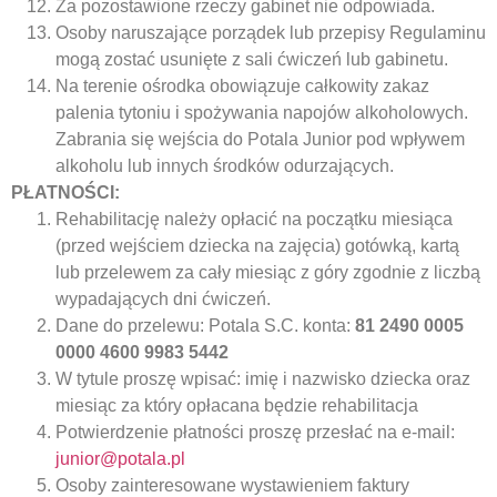
Za pozostawione rzeczy gabinet nie odpowiada.
Osoby naruszające porządek lub przepisy Regulaminu
mogą zostać usunięte z sali ćwiczeń lub gabinetu.
Na terenie ośrodka obowiązuje całkowity zakaz
palenia tytoniu i spożywania napojów alkoholowych.
Zabrania się wejścia do Potala Junior pod wpływem
alkoholu lub innych środków odurzających.
PŁATNOŚCI:
Rehabilitację należy opłacić na początku miesiąca
(przed wejściem dziecka na zajęcia) gotówką, kartą
lub przelewem za cały miesiąc z góry zgodnie z liczbą
wypadających dni ćwiczeń.
Dane do przelewu: Potala S.C. konta:
81 2490 0005
0000 4600 9983 5442
W tytule proszę wpisać: imię i nazwisko dziecka oraz
miesiąc za który opłacana będzie rehabilitacja
Potwierdzenie płatności proszę przesłać na e-mail:
junior@potala.pl
Osoby zainteresowane wystawieniem faktury