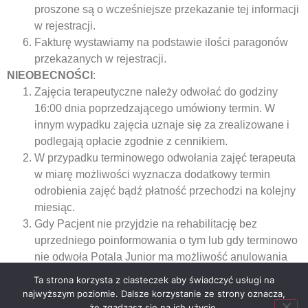
proszone są o wcześniejsze przekazanie tej informacji
w rejestracji.
Fakturę wystawiamy na podstawie ilości paragonów
przekazanych w rejestracji.
NIEOBECNOŚCI
:
Zajęcia terapeutyczne należy odwołać do godziny
16:00 dnia poprzedzającego umówiony termin. W
innym wypadku zajęcia uznaje się za zrealizowane i
podlegają opłacie zgodnie z cennikiem.
W przypadku terminowego odwołania zajęć terapeuta
w miarę możliwości wyznacza dodatkowy termin
odrobienia zajęć bądź płatność przechodzi na kolejny
miesiąc.
Gdy Pacjent nie przyjdzie na rehabilitację bez
uprzedniego poinformowania o tym lub gdy terminowo
nie odwoła Potala Junior ma możliwość anulowania
kolejnych rezerwacji.
Ta strona korzysta z ciasteczek aby świadczyć usługi na
najwyższym poziomie. Dalsze korzystanie ze strony oznacza,
że zgadzasz się na ich użycie.